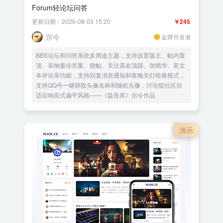
Forum轻论坛问答
更新日期：2026-08-03 15:20
￥245
尔今
金牌开发者
BBS论坛和问答系统多用途主题，支持设置版主、帖内置
顶、采纳最佳答案、锁帖、关注喜欢顶踩、加精华、富文
本评论等功能，支持回复消息通知和夜晚关灯暗夜模式，
支持QQ号一键获取头像名称和随机头像，讨论组社区自
适应响应式扁平风格——《益吾库》尔今作品
演示