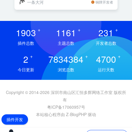
一条大河
铜牌开发者
1903
+
1161
+
231
+
插件总数
主题总数
开发者总数
2
+
7834384
+
4700
+
今日更新
浏览总数
运行天数
Copyright © 2014-2026 深圳市南山区汇恒多辉网络工作室 版权所
有
粤ICP备17060957号
本站核心程序由 Z-BlogPHP 驱动
插件开发