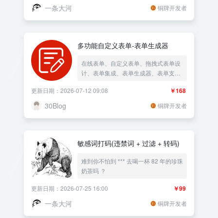
一条大河
铜牌开发者
多功能自定义表单-表单生成器
在线表单、自定义表单、拖拽式表单设
计、表单集成、表单生成器、表单支
付、报名支付、在线留言、信息反馈、
更新日期：2026-07-12 09:08
￥168
文章举报、用户举报、问卷调查、在线
反馈、市场调研、单选多选问答、邮件
30Blog
铜牌开发者
通知、数据导出、在线投票、客户调
查、预约登记、反馈表单、意见箱、用
户调研、工单系统、客户需求调查、在
线报名、用户意见收集、产品反馈、表
敏感词打码(违禁词 + 过滤 + 转码)
单验证、用户满意度调查、客户反馈、
移动端表单、问卷生成器、客户意见、
难到你不怕到 *** 去喝一杯 82 年的珍珠
电子邮件集成、活动报名
奶茶吗 ？
更新日期：2026-07-25 16:00
￥99
一条大河
铜牌开发者