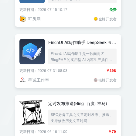
更新日期：2026-07-15 10:17
免费
可风网
金牌开发者
FinchUI AI写作助手 DeepSeek 豆包
Kimi 千问 Grok MiMo ChatGPT 批
FinchUI AI写作助手是一款面向 Z-
量生成文章 智能配图 重写文章 定时
BlogPHP 的实用型 AI 内容生产插件，
发布 多网站群发
支持火山方舟（豆包）、Kimi、
更新日期：2026-07-31 08:03
￥398
DeepSeek、阿里云百炼（千问）、
OpenAI（ChatGPT）、xAI Grok、小米
星岚工作室
银牌开发者
MiMo 等多个 AI 模型。它不仅可以批量
生成文章、批量重写旧文、抓取网址内
容智能改写，还内置提示模板、自动配
图、自动分类发布、广告管理与自动插
定时发布推送(Bing+百度+神马)
入广告、定时任务批量处理，以及多网
站群发和远程站点统一管理能力，帮助
SEO必备工具之文章定时发布、推送、
站长把“写内容、发内容、管内容”这一
支持修改历史文章时间
整套流程更高效地跑起来。
更新日期：2026-06-16 11:00
￥79