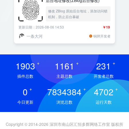
后台地址修改(ZBlog后台修改)
修改 ZBlog 原始后台地址，添加访问锁
机制，防止后台暴破
更新日期：2026-08-06 14:53
￥19
一条大河
铜牌开发者
1903
+
1161
+
231
+
插件总数
主题总数
开发者总数
0
+
7834384
+
4702
+
今日更新
浏览总数
运行天数
Copyright © 2014-2026 深圳市南山区汇恒多辉网络工作室 版权所