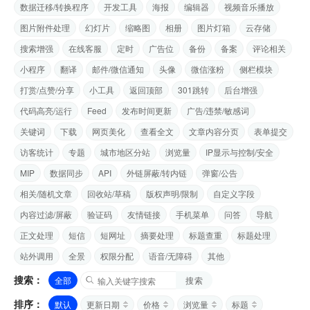
数据迁移/转换程序
开发工具
海报
编辑器
视频音乐播放
图片附件处理
幻灯片
缩略图
相册
图片灯箱
云存储
搜索增强
在线客服
定时
广告位
备份
备案
评论相关
小程序
翻译
邮件/微信通知
头像
微信涨粉
侧栏模块
打赏/点赞/分享
小工具
返回顶部
301跳转
后台增强
代码高亮/运行
Feed
发布时间更新
广告/违禁/敏感词
关键词
下载
网页美化
查看全文
文章内容分页
表单提交
访客统计
专题
城市地区分站
浏览量
IP显示与控制/安全
MIP
数据同步
API
外链屏蔽/转内链
弹窗/公告
相关/随机文章
回收站/草稿
版权声明/限制
自定义字段
内容过滤/屏蔽
验证码
友情链接
手机菜单
问答
导航
正文处理
短信
短网址
摘要处理
标题查重
标题处理
站外调用
全景
权限分配
语音/无障碍
其他
搜索：
全部
搜索
排序：
默认
更新日期
价格
浏览量
标题