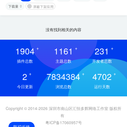
下载量
屏蔽下架应用
没有找到相关的内容
1904
+
1161
+
231
+
插件总数
主题总数
开发者总数
2
+
7834384
+
4702
+
今日更新
浏览总数
运行天数
Copyright © 2014-2026 深圳市南山区汇恒多辉网络工作室 版权所
有
粤ICP备17060957号
BUG反馈