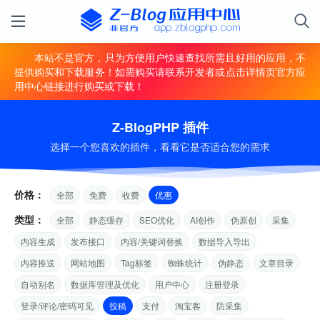
本站不是官方，只为方便用户快速查找所需且好用的应用，不
提供购买和下载服务！如需购买请联系开发者或点击详情页官方应
用中心链接进行购买或下载！
Z-BlogPHP 插件
选择一个您喜欢的插件，看看它是否适合您的需求
价格：
全部
免费
收费
优惠
类型：
全部
静态缓存
SEO优化
AI创作
伪原创
采集
内容生成
发布接口
内容/关键词替换
数据导入导出
内容推送
网站地图
Tag标签
蜘蛛统计
伪静态
文章目录
自动别名
数据库管理及优化
用户中心
注册登录
登录/评论/密码可见
投稿
支付
淘宝客
防采集