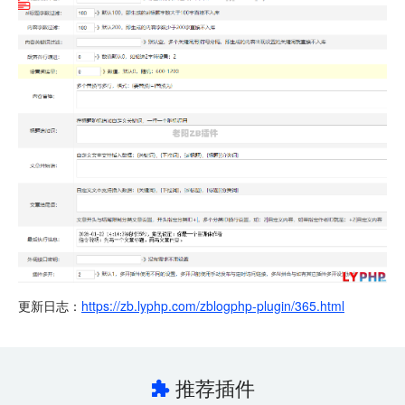
更新日志：
https://zb.lyphp.com/zblogphp-plugin/365.html
推荐插件