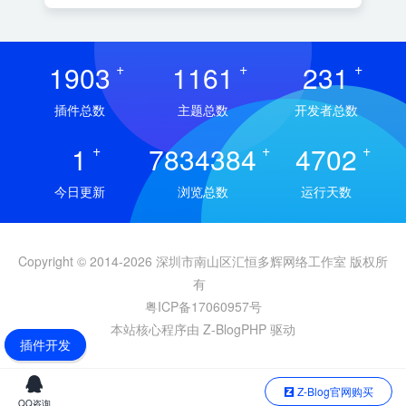
1903
+
1161
+
231
+
插件总数
主题总数
开发者总数
1
+
7834384
+
4702
+
今日更新
浏览总数
运行天数
Copyright © 2014-2026 深圳市南山区汇恒多辉网络工作室 版权所
有
粤ICP备17060957号
本站核心程序由 Z-BlogPHP 驱动
插件开发
Z-Blog官网购买
QQ咨询