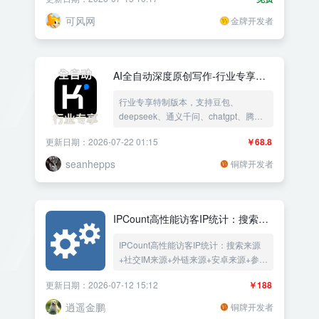
可风网
金牌开发者
AI全自动深度原创写作-行业专享版 -
ai大模型kimi自动创作写文章 - 支持
行业专享特制版本，支持豆包、
豆包、deepseek、通义千问、腾
deepseek、通义千问、chatgpt、腾
讯、智普、百度云、文心一言
讯、智普
更新日期：2026-07-22 01:15
￥68.8
seanhepps
铜牌开发者
IPCount高性能访客IP统计：搜索来
源+社交IM来源+外链来源+安卓来源
IPCount高性能访客IP统计：搜索来源
+参数来源
+社交IM来源+外链来源+安卓来源+参数
来源
更新日期：2026-07-12 15:12
￥188
逍遥金鹏
铜牌开发者