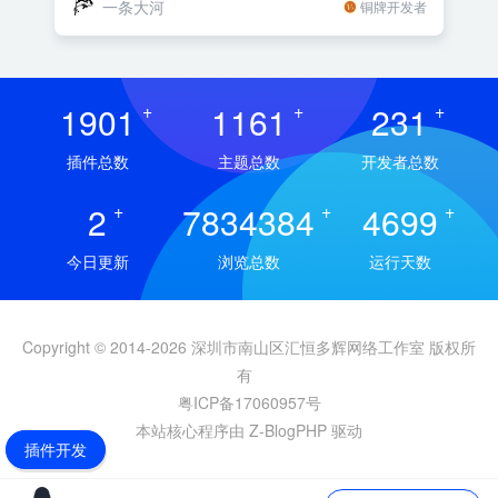
一条大河
铜牌开发者
1901
+
1161
+
231
+
插件总数
主题总数
开发者总数
2
+
7834384
+
4699
+
今日更新
浏览总数
运行天数
Copyright © 2014-2026 深圳市南山区汇恒多辉网络工作室 版权所
有
粤ICP备17060957号
本站核心程序由 Z-BlogPHP 驱动
插件开发