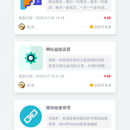
每日双语，每日一句英语，每天一句谚
语，每天一条名言，一天一个金句|名人
名言警句|一言|自定义侧边栏模块——
更新日期：2026-07-06 14:18
￥48
《益吾库》尔今作品
尔今
金牌开发者
网站超级设置
增加一些系统没有但又超实用的设置：
首页分类过滤/指定分类，分类列表数量
设置，指定目录保存附件目录修改，关
更新日期：2026-07-19 21:39
￥68
闭搜索禁用搜索限制|文章排序文章更新
时间|首页过滤分类指定|任意页面设置
尔今
金牌开发者
为首页|屏蔽分类设置成首页|同分类下
上一篇下一篇|删除文章同步删除附件
——《益吾库》尔今作品
模块链接管理
导航栏、友情链接等模块的可视化链接
管理，WordPress风格菜单编辑