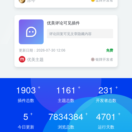
尔今
优美评论可见插件
评论回复可见文章隐藏内容
更新日期：2026-07-30 12:06
免费
优美主题
银牌开发者
1903
+
1161
+
231
+
插件总数
主题总数
开发者总数
5
+
7834384
+
4701
+
今日更新
浏览总数
运行天数