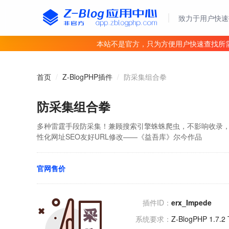
致力于用户快速
本站不是官方，只为方便用户快速查找所
首页
/
Z-BlogPHP插件
/
防采集组合拳
防采集组合拳
多种雷霆手段防采集！兼顾搜索引擎蛛蛛爬虫，不影响收录，
性化网址SEO友好URL修改——《益吾库》尔今作品
官网售价
插件ID：
erx_Impede
系统要求：
Z-BlogPHP 1.7.