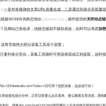
：
一是对有规律的文章URL批量生成，二是通过列表分页批量
动态链接301转向伪静态地址
，插件提供的
关闭动态链
(采集者很开心.gif)
底？且网站已有收录，伪静态规则不能轻易改，此时可以考虑
加密
，这将导致绝大部分采集工具采个寂寞；
只要列表分页在，采集工具随时可用选择器或正则提取，这时候
id=123/www.abc.com?cate=1仍可用？想防采集，这必须干掉！
文章链接也就分分钟，正常访客要么从百度来、要么顺着文章浏览，限制
站，拯救abc.com/post/123.html类型网址？不改伪静态规则也能