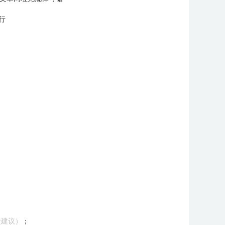
行
馈建议）
；