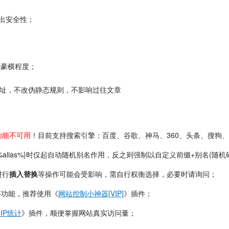
输出安全性；
升豪横程度；
网址，不改伪静态规则，不影响过往文章
功能不可用
！目前支持搜索引擎：百度、谷歌、神马、360、头条、搜狗
lias%}时仅起自动随机别名作用，反之则强制以自定义前缀+别名(随机
进行
插入替换
等操作可能会受影响，需自行权衡选择，必要时请询问；
等功能，推荐使用《
网站控制小神器[VIP]
》插件；
IP统计
》插件
，顺便掌握网站真实访问量
；