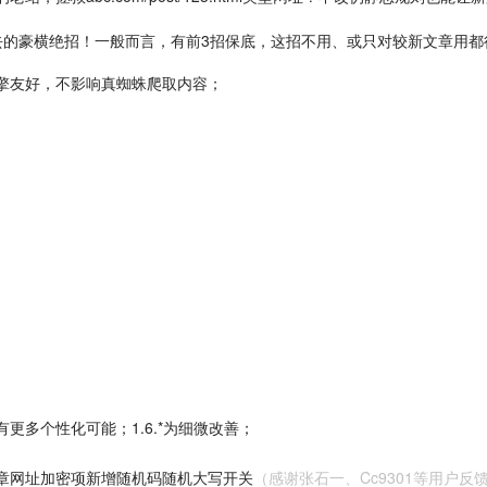
去的豪横绝招！一般而言，有前3招保底，这招不用、或只对较新文章用都
擎友好，不影响真蜘蛛爬取内容；
更多个性化可能；1.6.*为细微改善；
，文章网址加密项新增随机码随机大写开关
（感谢张石一、Cc9301等用户反