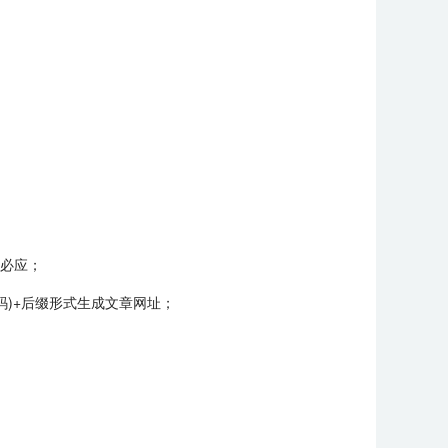
、必应；
码)+后缀形式生成文章网址；