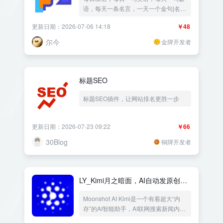
语，每天一条名言，一天一个金句|名人
名言警句|一言|自定义侧边栏模块——
更新日期：2026-07-06 14:18
￥48
《益吾库》尔今作品
尔今
金牌开发者
标题SEO
标题SEO插件，让网站排名更胜一步
更新日期：2026-07-23 09:22
￥66
30Blog
铜牌开发者
LY_Kimi月之暗面，AI自动发原创文
章
Moonshot AI Kimi是一个有着超大“内
存”的AI智能助手，AI联网搜索新闻内容
更实时，kimi-k3，kimi-k2.6大语言模