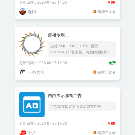
更新日期：2026-07-28 14:35
￥66
型,自然语言处理,人工智能大模型，新
一代知识增强大语言模型国内版的
老阳
铜牌开发者
“ChatGPT”，自动文本生成的神器，原
创文章创作新利器让你轻松创作高质量
文章！可以设置多个帐号KEY一行一个
顺序调用，当一个KEY用完额度就删除
彦祖专用
一个KEY，伪原创改写文章内容伪原创
Sitemap(XML+TXT+HTML)
改写双标题生成标签生成摘要。
支持 XML、TXT、HTML 类型
Sitemap（开发不易，请勿移除版权）
更新日期：2026-06-26 16:00
免费
一条大河
铜牌开发者
自由展示弹窗广告
可实现在指定页面展示弹窗广告
更新日期：2026-07-26 13:32
￥88
千户
铜牌开发者