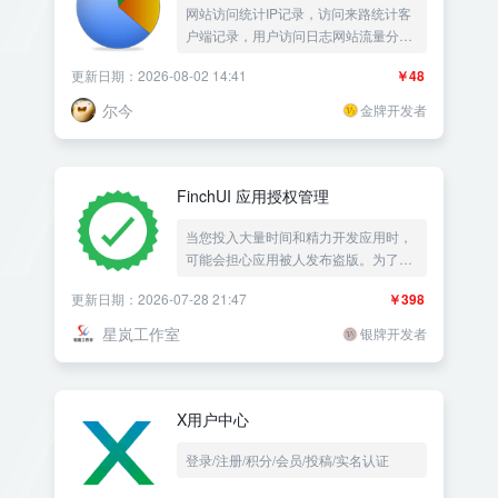
网站访问统计IP记录，访问来路统计客
户端记录，用户访问日志网站流量分
析，防采集屏蔽IP黑名单，站长统计网
更新日期：2026-08-02 14:41
￥48
站统计蜘蛛统计流量统计爬虫IP访问记
录UA统计UV——《益吾库》尔今作品
尔今
金牌开发者
FinchUI 应用授权管理
当您投入大量时间和精力开发应用时，
可能会担心应用被人发布盗版。为了解
决这一问题，我们推荐您使用一款专业
更新日期：2026-07-28 21:47
￥398
的《应用授权管理》插件。这款插件使
用 Z-blog程序作为管理后台，但是却可
星岚工作室
银牌开发者
以对接任意一种编程语言开发的应用。
X用户中心
登录/注册/积分/会员/投稿/实名认证