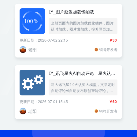
创作多种形式的营销方案，根据新闻要
素，创作严谨详实的新闻通稿原创文
LY_图片延迟加载懒加载
章，改写文章内容伪原创改写双标题生
成标签生成摘要，支持多开插件。
全站页面内的图片加载优化插件，图片
延时加载，图片懒加载，提升网页加载
速度
更新日期：2026-07-02 22:15
￥30
老阳
铜牌开发者
LY_讯飞星火AI自动评论，星火认知
大模型
科大讯飞星4.0火认知大模型，文章定时
自动评论AI自动发布原创智能评论，随
机文章自动评论留言，增加文章的活跃
更新日期：2026-07-01 15:45
￥60
度与热度，有利于seo收录，评论者随
机用户名随机IP地址随机浏览器UA。
老阳
铜牌开发者