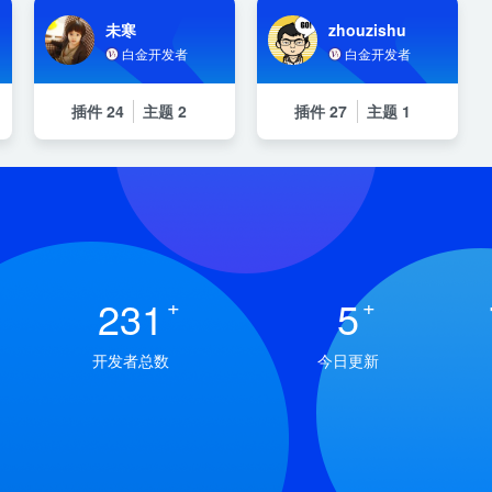
未寒
zhouzishu
白金开发者
白金开发者
插件
24
主题
2
插件
27
主题
1
231
+
5
+
开发者总数
今日更新