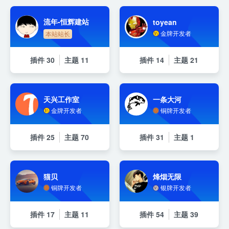
流年-恒辉建站
toyean
金牌开发者
本站站长
插件
30
主题
11
插件
14
主题
21
天兴工作室
一条大河
金牌开发者
铜牌开发者
插件
25
主题
70
插件
31
主题
1
猫贝
烽烟无限
铜牌开发者
银牌开发者
插件
17
主题
11
插件
54
主题
39