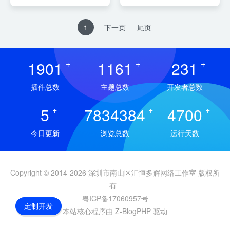
1
下一页
尾页
1901
+
1161
+
231
+
插件总数
主题总数
开发者总数
5
+
7834384
+
4700
+
今日更新
浏览总数
运行天数
Copyright © 2014-2026 深圳市南山区汇恒多辉网络工作室 版权所
有
粤ICP备17060957号
定制开发
本站核心程序由 Z-BlogPHP 驱动