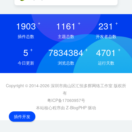
1903
+
1161
+
231
+
插件总数
主题总数
开发者总数
5
+
7834384
+
4701
+
今日更新
浏览总数
运行天数
Copyright © 2014-2026 深圳市南山区汇恒多辉网络工作室 版权所
有
粤ICP备17060957号
本站核心程序由 Z-BlogPHP 驱动
插件开发