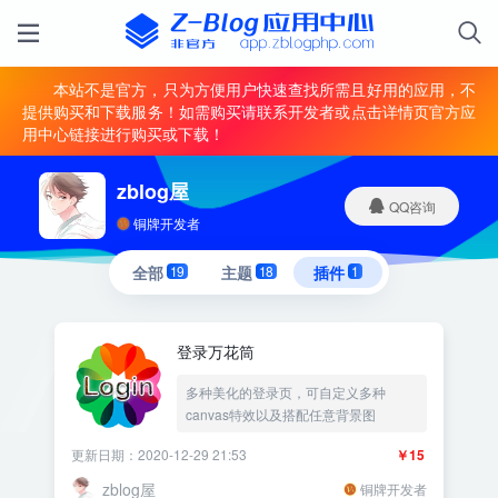
本站不是官方，只为方便用户快速查找所需且好用的应用，不
提供购买和下载服务！如需购买请联系开发者或点击详情页官方应
用中心链接进行购买或下载！
zblog屋
QQ咨询
铜牌开发者
全部
19
主题
18
插件
1
登录万花筒
多种美化的登录页，可自定义多种
canvas特效以及搭配任意背景图
更新日期：2020-12-29 21:53
￥15
zblog屋
铜牌开发者