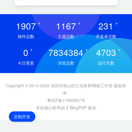
1907
+
1167
+
231
+
插件总数
主题总数
开发者总数
0
+
7834384
+
4703
+
今日更新
浏览总数
运行天数
Copyright © 2014-2026 深圳市南山区汇恒多辉网络工作室 版权所
有
粤ICP备17060957号
本站核心程序由 Z-BlogPHP 驱动
定制开发