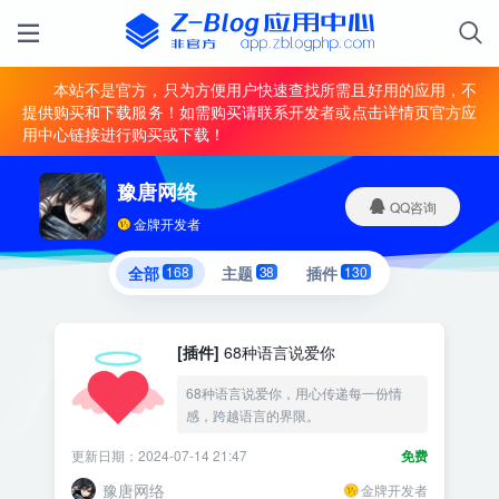
本站不是官方，只为方便用户快速查找所需且好用的应用，不
提供购买和下载服务！如需购买请联系开发者或点击详情页官方应
用中心链接进行购买或下载！
豫唐网络
QQ咨询
金牌开发者
全部
168
主题
38
插件
130
[插件]
68种语言说爱你
68种语言说爱你，用心传递每一份情
感，跨越语言的界限。
更新日期：2024-07-14 21:47
免费
豫唐网络
金牌开发者