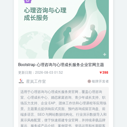
Bootstrap 心理咨询与心理成长服务企业官网主题
更新日期：2026-08-03 01:52
￥398
星岚工作室
银牌开发者
适用于心理咨询与心理成长服务类官网，覆盖心理咨询
室、心理成长中心、婚恋家庭咨询、青少年成长支持、职
场压力支持、企业 EAP、团体工作坊和心理课程等应用场
景。主题重点提供响应式页面、预约咨询或留言询盘、前
端多语言、SEO 与网站数据结构化、行业演示数据导入和
展示风格配置，便于快速搭建专业官网，并持续承载品牌
展示、服务或产品介绍、案例背书、资讯运营和长期获客