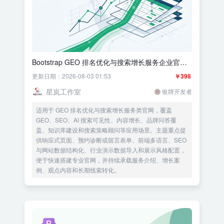
Bootstrap GEO 排名优化与搜索增长服务企业官网
主题
更新日期：2026-08-03 01:53
￥398
星岚工作室
银牌开发者
适用于 GEO 排名优化与搜索增长服务类官网，覆盖
GEO、SEO、AI 搜索可见性、内容增长、品牌问答覆
盖、知识库建设和搜索策略顾问等应用场景。主题重点提
供响应式页面、预约诊断或留言表单、前端多语言、SEO
与网站数据结构化、行业演示数据导入和展示风格配置，
便于快速搭建专业官网，并持续承载服务介绍、增长案
例、观点内容和长期线索转化。