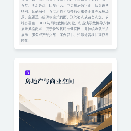
食堂、明厨亮灶、团餐运营、中央厨房数字化、后厨设备
联网、菜品留样、食安巡检和就餐数据服务企业等应用场
景。主题重点提供响应式页面、预约咨询或留言询盘、前
端多语言、SEO 与网站数据结构化、行业演示数据导入和
展示风格配置，便于快速搭建专业官网，并持续承载品牌
展示、服务或产品介绍、案例背书、资讯运营和长期获客
转化。