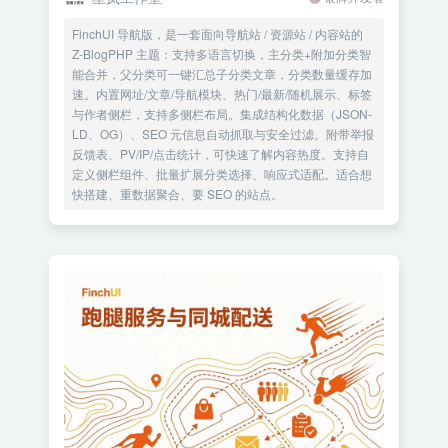
FinchUI 导航版，是一套面向导航站 / 资源站 / 内容站的
Z-BlogPHP 主题：支持多语言切换，主分类+附加分类智
能合并，父分类可一键汇总子分类文章，分类数量缓存加
速。内置网址/文章/导航模块、热门/最新/随机展示、标签
与作者侧栏，支持多侧栏布局。集成结构化数据（JSON-
LD、OG）、SEO 元信息自动抓取与安全过滤。附带举报
反馈表、PV/IP/点击统计，可快速了解内容热度。支持自
定义侧栏组件、批量扩展分类选择、响应式适配。适合想
快搭建、重数据聚合、要 SEO 的站点。