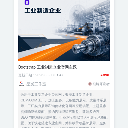
Bootstrap 工业制造企业官网主题
更新日期：2026-08-03 01:47
￥398
星岚工作室
银牌开发者
适用于工业制造企业类官网，覆盖工业制造企业、
OEM/ODM 工厂、加工服务、设备能力展示、质量体系展
示、工厂实力展示和询价转化官网等应用场景。主题重点
提供响应式页面、预约咨询或留言询盘、前端多语言、
SEO 与网站数据结构化、行业演示数据导入和展示风格配
置，便于快速搭建专业官网，并持续承载品牌展示、服务