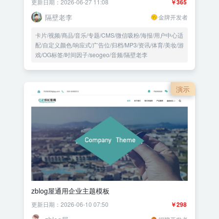
更新日期：2026-06-27 11:08
￥365
隔壁老李
金牌开发者
卡片/视频/商品/音乐/专题/CMS/微信吸粉/海报/用户中心适
配/自定义颜色/响应式/广告位/归档/MP3/资讯/体育/美妆/游
戏/OG标签/时间因子/seogeo/音频/隔壁老李
演示
zblog屋通用企业主题模板
更新日期：2026-06-10 07:50
￥298