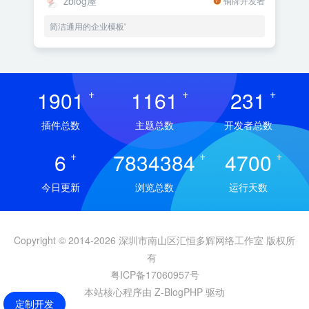
zblog屋
铜牌开发者
简洁通用的企业模板'
1901
+
1161
+
231
+
插件总数
主题总数
开发者总数
6
+
7834384
+
4700
+
今日更新
浏览总数
运行天数
Copyright © 2014-2026 深圳市南山区汇恒多辉网络工作室 版权所
有
粤ICP备17060957号
本站核心程序由 Z-BlogPHP 驱动
定制开发