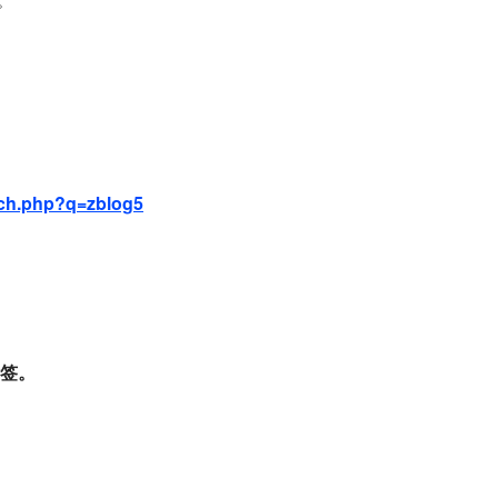
。
rch.php?q=zblog5
签。