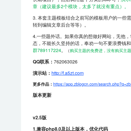
章（建议最多2个模块，太多了就没有重点）。
3. 本套主题模板结合之前写的模板用户的一
转到编辑文章后台等等）。
4.一些题外话。如果你真的想做好网站，无他
态，不能长久坚持的话，奉劝一句不要浪费钱和
群789117224
。
（
购买主题的免费进，没有购买主题
QQ联系：
762063026
演示站：
http://f.a5zt.com
更多作品：
https://app.zblogcn.com/search.php?q=zb
版本更新
v2.5版
1.兼容php8.0及以上版本，优化代码