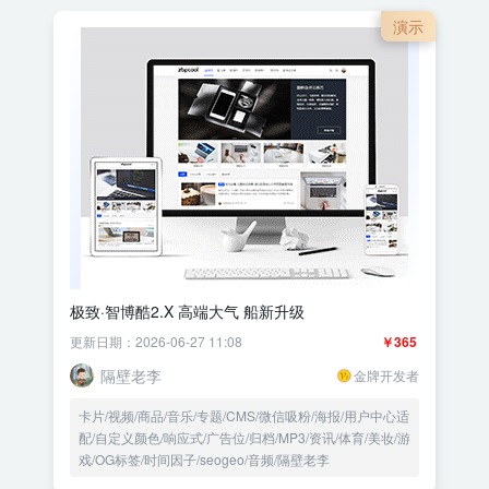
演示
极致·智博酷2.X 高端大气 船新升级
更新日期：2026-06-27 11:08
￥365
隔壁老李
金牌开发者
卡片/视频/商品/音乐/专题/CMS/微信吸粉/海报/用户中心适
配/自定义颜色/响应式/广告位/归档/MP3/资讯/体育/美妆/游
戏/OG标签/时间因子/seogeo/音频/隔壁老李