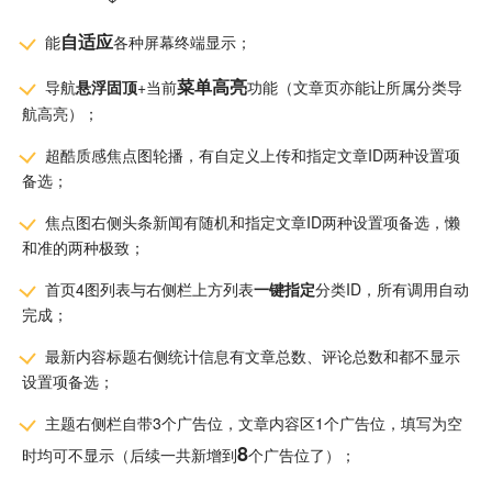
自适应
能
各种屏幕终端显示；
菜单高亮
导航
悬浮固顶
+当前
功能（文章页亦能让所属分类导
航高亮）；
超酷质感焦点图轮播，有自定义上传和指定文章ID两种设置项
备选；
焦点图右侧头条新闻有随机和指定文章ID两种设置项备选，懒
和准的两种极致；
首页4图列表与右侧栏上方列表
一键指定
分类ID，所有调用自动
完成；
最新内容标题右侧统计信息有文章总数、评论总数和都不显示
设置项备选；
主题右侧栏自带3个广告位，文章内容区1个广告位，填写为空
8
时均可不显示（后续一共新增到
个广告位了）；