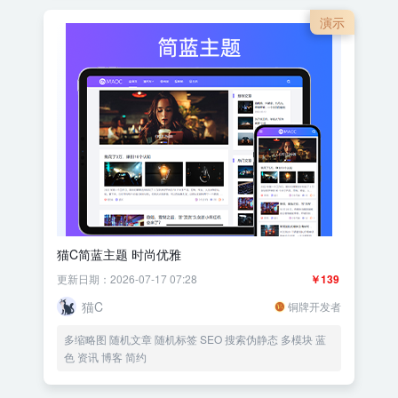
演示
猫C简蓝主题 时尚优雅
更新日期：2026-07-17 07:28
￥139
猫C
铜牌开发者
多缩略图 随机文章 随机标签 SEO 搜索伪静态 多模块 蓝
色 资讯 博客 简约