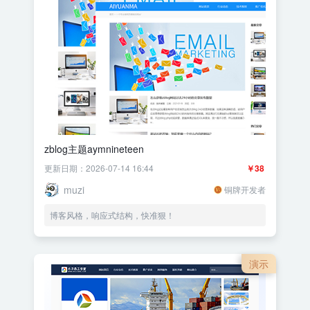
zblog主题aymnineteen
更新日期：2026-07-14 16:44
￥38
muzi
铜牌开发者
博客风格，响应式结构，快准狠！
演示