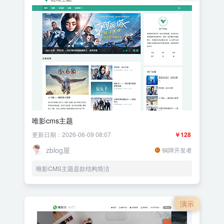
唯影cms主题
更新日期：2026-06-09 08:07
￥128
zblog屋
铜牌开发者
唯影CMS主题是款结构简洁
演示