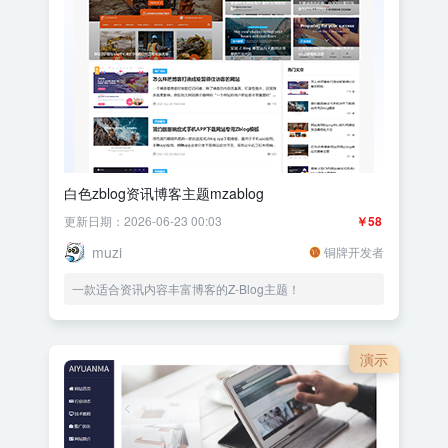
白色zblog资讯博客主题mzablog
更新日期：2026-06-23 00:03
￥58
muzi
铜牌开发者
一款适合资讯内容丰富博客的Z-Blog主题！
演示