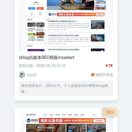
zblog自媒体SEO模板mzastart
更新日期：2026-06-15 10:10
￥78
muzi
铜牌开发者
两栏精美设计，简约大气，个人自媒体SEO博客zblog模
板
演示