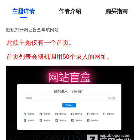
主题详情
作者介绍
购买指南
随机打开网址盲盒导航网站
此款主题仅有一个首页。
首页列表会随机调用50个录入的网址。