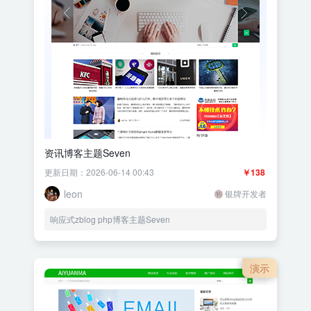
资讯博客主题Seven
更新日期：2026-06-14 00:43
￥138
leon
银牌开发者
响应式zblog php博客主题Seven
演示