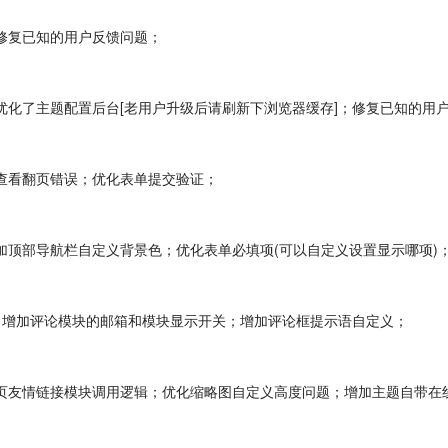
；修复已知的用户反馈问题；
幅度优化了主题配置后台[老用户升级后请刷新下浏览器缓存]；修复已知的用
息查看翻页错误；优化表单提交验证；
；增加顶部导航栏自定义背景色；优化表单必填项(可以自定义设置显示哪项
.6版本；增加评论模块的邮箱和模块显示开关；增加评论框提示语自定义；
复首页友情链接模块调用逻辑；优化缩略图自定义高度问题；增加主题自带