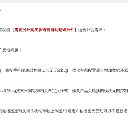
；
语言功能【
需要另外购买多语言自动翻译插件
】适合外贸需求；
用户反馈问题；
bug；修复手机端底部客服点击无反应bug；优化主题配置后台增加数据还
模块；增加tag搜索日期等归档页自定义样式；修复产品页轮播图模块无图控
；首页轮播图重写支持手机端单独上传图片[老用户轮播图无变动可以不管新