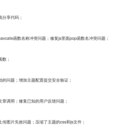
在线分享代码；
avcate函数名称冲突问题；修复js里面pop函数名冲突问题；
函数；
能滑动的问题；增加主题配置提交安全验证；
相关文章调用；修复已知的用户反馈问题；
上传图片失效问题；压缩了主题的css和js文件；