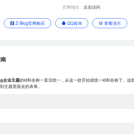
官网地址：
点击访问
Z-Blog官网购买
QQ咨询
查看演示
指南
log企业主题
的id和名称一直没统一，从这一款开始就统一id和名称了。这款
到主题里面去的表单。