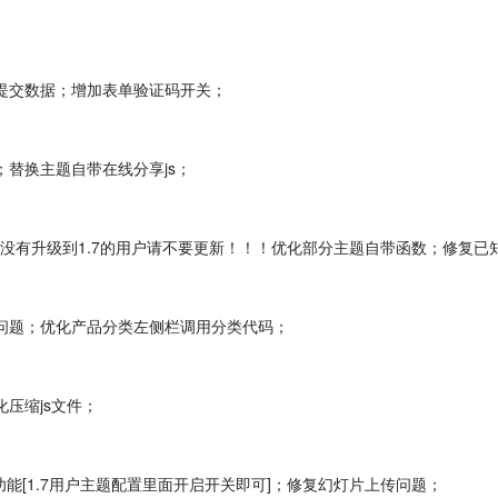
单提交数据；增加表单验证码开关；
；替换主题自带在线分享js；
码，还没有升级到1.7的用户请不要更新！！！优化部分主题自带函数；修复
无效问题；优化产品分类左侧栏调用分类代码；
化压缩js文件；
缩略图功能[1.7用户主题配置里面开启开关即可]；修复幻灯片上传问题；