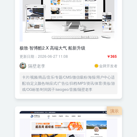
极致·智博酷2.X 高端大气 船新升级
更新日期：2026-06-27 11:08
￥365
隔壁老李
金牌开发者
卡片/视频/商品/音乐/专题/CMS/微信吸粉/海报/用户中心适
配/自定义颜色/响应式/广告位/归档/MP3/资讯/体育/美妆/游
戏/OG标签/时间因子/seogeo/音频/隔壁老李
演示