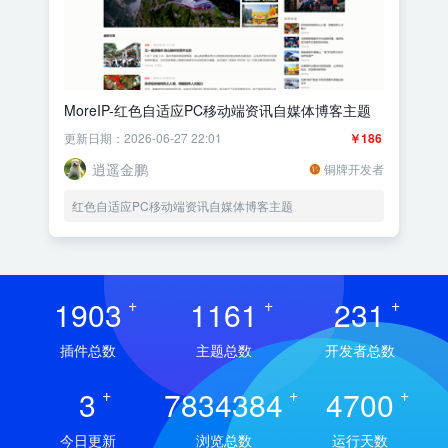
MoreIP-红色自适应PC移动端资讯自媒体博客主题
更新日期：2026-06-27 22:01
￥186
逍遥金鹏
铜牌开发者
红色自适应PC移动端资讯自媒体博客主题
1903
+
1161
+
231
+
插件总数
主题总数
开发者总数
3
+
7834384
+
4700
+
今日更新
浏览总数
运行天数