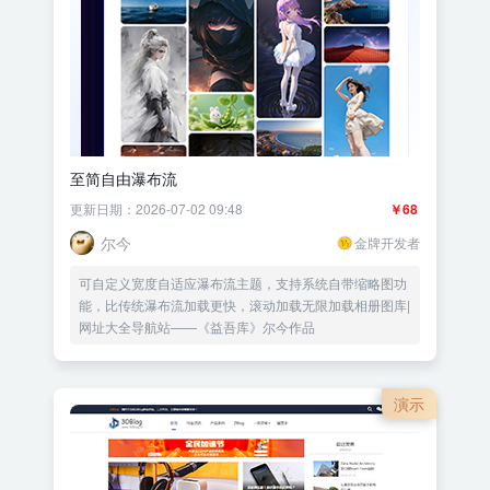
至简自由瀑布流
更新日期：2026-07-02 09:48
￥68
尔今
金牌开发者
可自定义宽度自适应瀑布流主题，支持系统自带缩略图功
能，比传统瀑布流加载更快，滚动加载无限加载相册图库|
网址大全导航站——《益吾库》尔今作品
演示