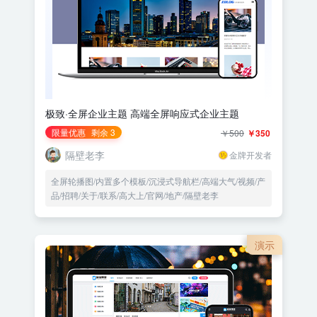
极致·全屏企业主题 高端全屏响应式企业主题
限量优惠
剩余 3
￥500
￥350
隔壁老李
金牌开发者
全屏轮播图/内置多个模板/沉浸式导航栏/高端大气/视频/产
品/招聘/关于/联系/高大上/官网/地产/隔壁老李
演示