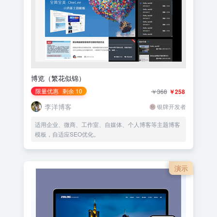
博览（繁花似锦）
限量优惠
剩余 10
￥368
￥258
李洋博客
银牌开发者
适用企业、微商、工作室、自媒体、个人博客等主题博客
模板，自适应SEO优化。
演示