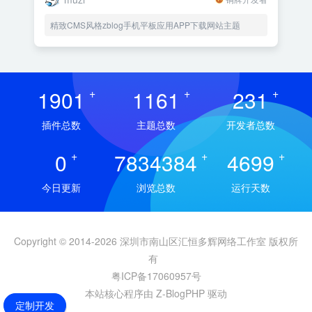
精致CMS风格zblog手机平板应用APP下载网站主题
1901
+
1161
+
231
+
插件总数
主题总数
开发者总数
0
+
7834384
+
4699
+
今日更新
浏览总数
运行天数
Copyright © 2014-2026 深圳市南山区汇恒多辉网络工作室 版权所
有
粤ICP备17060957号
本站核心程序由 Z-BlogPHP 驱动
定制开发