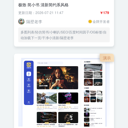
极致·简小书 清新简约系风格
更新日期：2026-07-21 11:47
￥179
隔壁老李
金牌开发者
多图列表/轻仿简书/小喇叭/SEO/百度时间因子/OG标签/自
动加载下一页/干净小清新/隔壁老李
演示