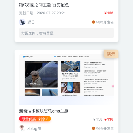
猫C方圆之间主题 百变配色
更新日期：2026-07-27 20:21
￥156
猫C
铜牌开发者
方圆之间，智慧尽显
演示
新简洁多模块资讯cms主题
限量优惠
剩余 3
￥158
￥138
zblog屋
铜牌开发者