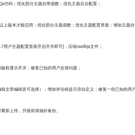
模式js代码；优化部分主题自带函数；优化主题后台配置；
本+php5.6以上版本才能启用；优化部分主题函数；优化主题配置界面；增加主
能[1.7用户主题配置里面开启开关即可]；压缩css和js文件；
；增加版权显示开关；修复已知的用户反馈问题；
台分类编辑文章编辑皆可选择）；增加评论框提示语自定义；修复一些已知的用
得全部重新上传，升级前请做好备份。