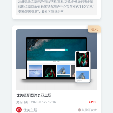
注册登录/文章排序/商品/两栏/三栏/点赞/多模块/列表多缩
略图/文章目录/自适应/适配用户中心/黑夜模式/SEO/游戏/
资讯/漫画/体育/大疆社区/隔壁老李
演示
优美摄影图片资源主题
更新日期：2026-07-27 17:16
￥209
优美主题
银牌开发者