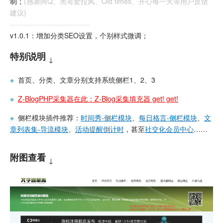
制；
(感谢阿Q、黑哥爱拉风、Old times、开心每一天等用户反馈
建议)
--------------------------------
v1.0.1：增加分类SEO设置，个别样式微调；
特别说明
↓
※
首页、分类、文章分别支持系统侧栏1、2、3
※
Z-BlogPHP采集器在此：Z-Blog采集填充器 get! get!
※
侧栏模块插件推荐：
时间秀-侧栏模块
、
每日格言-侧栏模块
、
文
章列表集-导流模块
、
活动提醒倒计时
，甚至
社交化会员中心
……
附图查看
↓