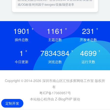
戏/OG标签/时间因子/seogeo/音频/隔壁老李
1901
+
1161
+
231
+
插件总数
主题总数
开发者总数
1
+
7834384
+
4699
+
今日更新
浏览总数
运行天数
Copyright © 2014-2026 深圳市南山区汇恒多辉网络工作室 版权所
有
粤ICP备17060957号
本站核心程序由 Z-BlogPHP 驱动
定制开发