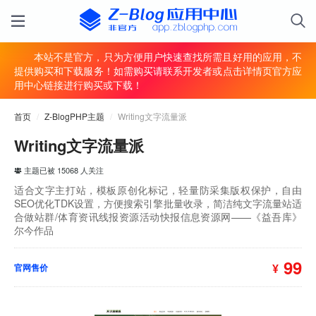
本站不是官方，只为方便用户快速查找所需且好用的应用，不
提供购买和下载服务！如需购买请联系开发者或点击详情页官方应
用中心链接进行购买或下载！
首页
/
Z-BlogPHP主题
/
Writing文字流量派
Writing文字流量派
主题已被 15068 人关注
适合文字主打站，模板原创化标记，轻量防采集版权保护，自由
SEO优化TDK设置，方便搜索引擎批量收录，简洁纯文字流量站适
合做站群/体育资讯线报资源活动快报信息资源网——《益吾库》
尔今作品
99
¥
官网售价