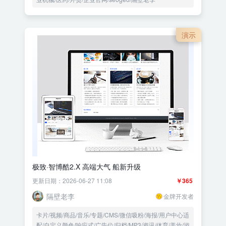
演示
极致·智博酷2.X 高端大气 船新升级
更新日期：2026-06-27 11:08
￥365
隔壁老李
金牌开发者
卡片/视频/商品/音乐/专题/CMS/微信吸粉/海报/用户中心适
配/自定义颜色/响应式/广告位/归档/MP3/资讯/体育/美妆/游