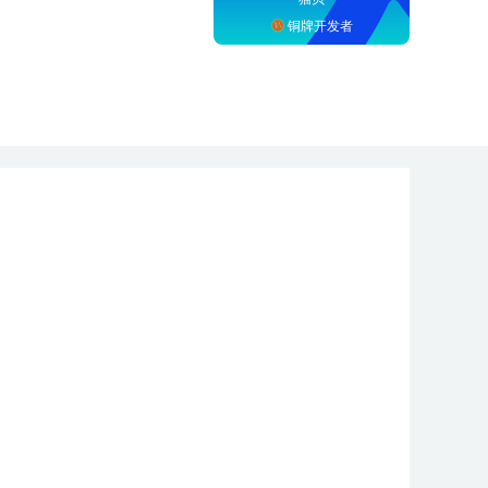
铜牌开发者
。