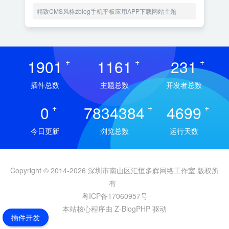
精致CMS风格zblog手机平板应用APP下载网站主题
1901
+
1161
+
231
+
插件总数
主题总数
开发者总数
0
+
7834384
+
4699
+
今日更新
浏览总数
运行天数
Copyright © 2014-2026 深圳市南山区汇恒多辉网络工作室 版权所
有
粤ICP备17060957号
本站核心程序由 Z-BlogPHP 驱动
插件开发