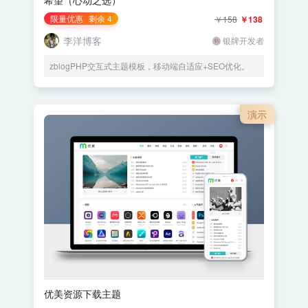
希望（心动之选）
限量优惠
剩余 4
￥158
￥138
李洋博客
银牌开发者
zblogPHP交互式主题模板，移动端自适应+SEO优化。
演示
优美资源下载主题