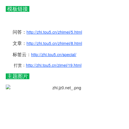
模板链接
问答：
http://zhi.tou5.cn/zhimei/5.html
文章：
http://zhi.tou5.cn/zhimei/8.html
标签云：
http://zhi.tou5.cn/special/
打赏：
http://zhi.tou5.cn/zimei/19.html
主题图片