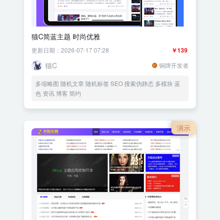
猫C简蓝主题 时尚优雅
更新日期：2026-07-17 07:28
￥139
猫C
铜牌开发者
多缩略图 随机文章 随机标签 SEO 搜索伪静态 多模块 蓝
色 资讯 博客 简约
演示