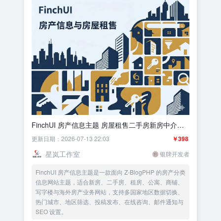
FinchUI 房产信息主题 房屋租售二手房新房中介网
站 多地区筛选 多语言关联
更新日期：2026-07-13 22:03
￥398
星岚工作室
银牌开发者
FinchUI 房产信息主题是一款面向 Z-BlogPHP 的房产分类
信息网站主题，适合新房、二手房、租房、公寓、商铺、
写字楼与海外房产业务网站，支持多国家地区数据切换、
热门城市、地区筛选、投稿发布、在线咨询、邮件通知与
SEO 设置。