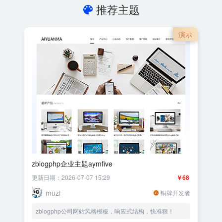
推荐主题
演示
zblogphp企业主题aymfive
更新日期：2026-07-07 15:29
￥68
muzi
铜牌开发者
zblogphp公司网站风格模板，响应式结构，快准狠！