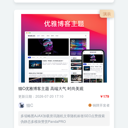
演示
猫C优雅博客主题 高端大气 时尚美观
更新日期：2026-07-20 17:10
￥179
猫C
铜牌开发者
多缩略图AJAX加载资讯随机文章随机标签SEO点赞搜索
伪静态多模块赞赏PandaPRO