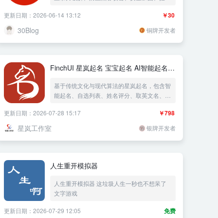
IP
更新日期：2026-06-14 13:12
￥30
30Blog
铜牌开发者
FinchUI 星岚起名 宝宝起名 AI智能起名
姓名评分
基于传统文化与现代算法的星岚起名，包含智
能起名、自选列表、姓名评分、取英文名、取
小名、生辰八字六大功能模块。支持五格数
更新日期：2026-07-28 15:17
￥798
理、三才配置、八字五行等多维度分析，并可
接入DeepSeek、火山方舟、阿里云百炼进行
星岚工作室
银牌开发者
AI智能起名和AI智能评测。配套小程序和APP
的API接口。
人生重开模拟器
人生重开模拟器 这垃圾人生一秒也不想呆了
文字游戏
更新日期：2026-07-29 12:05
免费