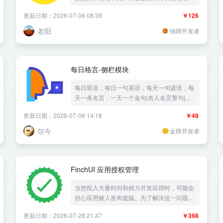
分离txt文件优化，自动生成html纯静态化数据
更新日期：2026-07-06 08:39
￥126
缓存，降低网站资源消耗，提升网站的访问响
应速度,真正的纯静态规则，生成帝国类的静
老阳
铜牌开发者
态html可以关掉php与mysql都能访问。
每日格言-侧栏模块
每日双语，每日一句英语，每天一句谚语，每
天一条名言，一天一个金句|名人名言警句|一
言|自定义侧边栏模块——《益吾库》尔今作
更新日期：2026-07-06 14:18
￥48
品
尔今
金牌开发者
FinchUI 应用授权管理
当您投入大量时间和精力开发应用时，可能会
担心应用被人发布盗版。为了解决这一问题，
我们推荐您使用一款专业的《应用授权管理》
更新日期：2026-07-28 21:47
￥398
插件。这款插件使用 Z-blog程序作为管理后