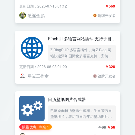
更新日期：2026-07-15 01:12
￥569
逍遥金鹏
铜牌开发者
FinchUI 多语言网站插件 支持子目录
或独立访问网址（包含二级域名）
Z-BlogPHP 多语言插件，为 Z-Blog 网
出海必备
站快速添加国际化多语言支持，安装启
用后直接生效，不挑主题。支持 15 种
更新日期：2026-08-08 01:20
￥328
语言子目录访问或独立访问网址（包含
二级域名）绑定，独立访问网址可以是
星岚工作室
银牌开发者
二级域名、独立域名或完整 URL，只要
解析并绑定到同一个网站即可；可开启
按浏览器设备语言自动跳转。内置 9 种
翻译接口自动翻译正文并缓存，中文简
日历壁纸图片合成器
繁体自动互转，语言切换按钮、链接改
写、html lang 注入等 SEO 特性开箱即
电脑桌面日历壁纸生成器，生日节假日
用，同时提供汇率换算功能，适合企业
壁纸图片，农历节日万年历壁纸图片，
出海建站、跨境电商独立站等场景。
每日必应壁纸——《益吾库》尔今作品
限量优惠
剩余 1
￥68
￥56