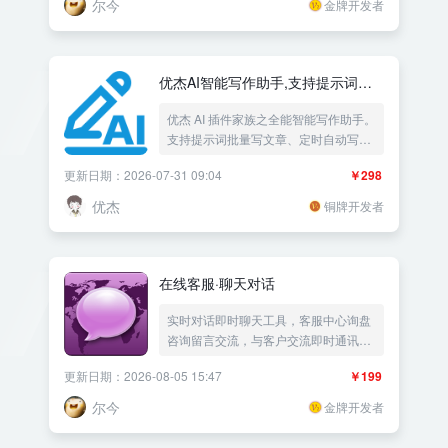
尔今
金牌开发者
优杰AI智能写作助手,支持提示词批
量写文章、定时自动写作、GEO与
优杰 AI 插件家族之全能智能写作助手。
SEO双轨协同生成、预设10+顶级写
支持提示词批量写文章、定时自动写
作风格、自定义Prompt脚本工作流
作、GEO与SEO双轨协同生成、预设
以及智能配图与内链
更新日期：2026-07-31 09:04
￥298
10+顶级写作风格、自定义Prompt脚本
工作流以及智能配图与内链。
优杰
铜牌开发者
在线客服·聊天对话
实时对话即时聊天工具，客服中心询盘
咨询留言交流，与客户交流即时通讯沟
通|免安装聊天软件仿微信QQ人工客服
更新日期：2026-08-05 15:47
￥199
实时在线聊天自动回复|电子商务在线购
物跨境电商im|企业网站售前售后服务中
尔今
金牌开发者
心——《益吾库》尔今作品