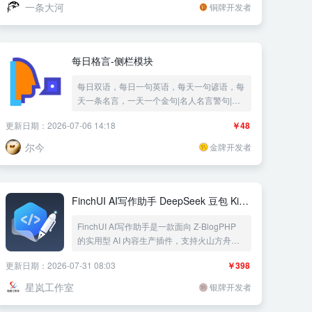
一条大河
铜牌开发者
每日格言-侧栏模块
每日双语，每日一句英语，每天一句谚语，每
天一条名言，一天一个金句|名人名言警句|一
言|自定义侧边栏模块——《益吾库》尔今作
更新日期：2026-07-06 14:18
￥48
品
尔今
金牌开发者
FinchUI AI写作助手 DeepSeek 豆包 Kimi
千问 Grok MiMo ChatGPT 批量生成文章
FinchUI AI写作助手是一款面向 Z-BlogPHP
智能配图 重写文章 定时发布 多网站群发
的实用型 AI 内容生产插件，支持火山方舟
（豆包）、Kimi、DeepSeek、阿里云百炼
更新日期：2026-07-31 08:03
￥398
（千问）、OpenAI（ChatGPT）、xAI
Grok、小米 MiMo 等多个 AI 模型。它不仅可
星岚工作室
银牌开发者
以批量生成文章、批量重写旧文、抓取网址内
容智能改写，还内置提示模板、自动配图、自