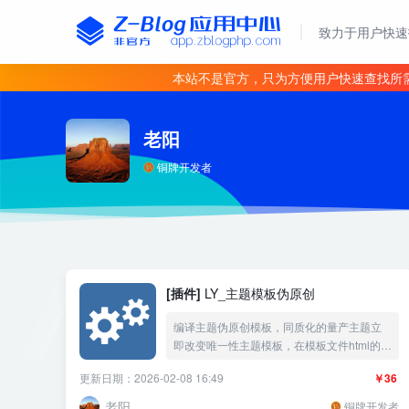
致力于用户快速
本站不是官方，只为方便用户快速查找所
老阳
铜牌开发者
[插件]
LY_主题模板伪原创
编译主题伪原创模板，同质化的量产主题立
即改变唯一性主题模板，在模板文件html的标
签元素给class加上随机元素值立即伪原创性
更新日期：2026-02-08 16:49
￥36
唯一性的html模板格式
老阳
铜牌开发者