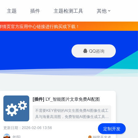
主题
插件
主题检测工具
其他
详情页官方应用中心链接进行购买或下载！
QQ咨询
[插件]
LY_智能图片文章免费AI配图
不需要KEY密钥的AI文生图免费AI图像生成工
具与海量高清图，免费智能AI图像生成工具与
海量高清图片资源，根据文章标题内容自动
更新日期：2026-02-06 13:56
￥60
定制开发
生成文章AI图片，自动添加标题水印随机背景
颜色
老阳
铜牌开发者