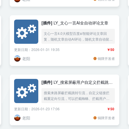
器，原创文章创作新利器让你轻松创作高质
量文章！，伪原创洗稿改写文章内容伪原创
改写双标题生成标签生成摘要。
[插件]
LY_文心一言AI全自动评论文章
文心一言4.0大模型百度ai智能评论文章回
复，随机文章自动AI评论，随机文章自动留
言，随机文章自动ai回复文章，自动解答文章
更新日期：2026-01-31 19:35
￥50
内容的问题，禁止游客评论。
老阳
铜牌开发者
[插件]
LY_搜索屏蔽用户自定义拦截跳转
引流
搜索来路屏蔽拦截跳转引流，自定义链接拦
截重定向引流，可以拦截蜘蛛、拦截用户、
拦截电脑、拦截手机、拦截IP，地区拦截，
更新日期：2026-01-23 17:06
￥50
404错误页面处理，可以指定文章才处理，可
以根据不同的来路做不同的处理，301跳转，
老阳
铜牌开发者
302跳转，js跳转，显示不同的广告代码，文
件调用自定义html页面