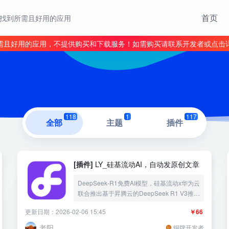
首页
找到所需且好用的应用
需且好用的应用，不提供购买和下载服务！如需购买请联系开发者或点击
118
1
117
全部
主题
插件
[插件]
LY_硅基流动AI，自动发原创文章
DeepSeek-R1免费AI模型，硅基流动x华为云
联合推出基于昇腾云的DeepSeek R1 V3推理
服务，硅基流动致力于打造规模化、标准
更新日期：2026-02-06 15:45
￥66
化、高效能 AI Infra 平台，提供高效能、低成
本的多品类 AI 模型服务，自动文本生成的神
老阳
铜牌开发者