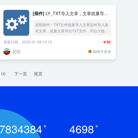
印。
[插件]
LY_TXT导入文章，文章批量导出
TXT文件
老阳插件：TXT文件批量导入文章定时导入发
布文章，批量文章导出TXT文件，可以大批量
上传TXT文件处理，Markdown格式内容导
更新日期：2026-01-08 15:10
￥50
入，可以设置分类、可以设置txt文章状态、
可以设置标题重复处理，可以设置文章统一
老阳
铜牌开发者
标签，支持导入导出文章的metas自定义字段
参数
10
下一页
尾页
7834384
+
4698
+