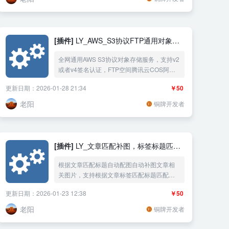
[插件]
LY_AWS_S3协议FTP通用对象存
储
全网通用AWS S3协议对象存储服务，支持v2
或者v4签名认证，FTP空间腾讯云COS阿里
云OSS华为云OBS百度云BOS七牛云又拍云
更新日期：2026-01-28 21:34
￥50
其它小厂通用AWSS3协议的对象存储，上传
图片附件都自动同步到对象存储图床FTP同步
老阳
铜牌开发者
图床，附件管理删除也同步删除云上文件，
也可以取回对象存储的图片附件到本地
[插件]
LY_文章匹配补图，标签标题匹配
图片
根据文章匹配标题自动配图自动补图文章相
关图片，支持根据文章标签匹配标题匹配相
关网络图片，支持指定分类文章插入指定图
更新日期：2026-01-23 12:38
￥50
片，支持关键词文件夹自动匹配相关图片，
自动插入多张关键词匹配网络图片，随机填
老阳
铜牌开发者
充已上传的附件图片或者自宝义上传的图
片，裁剪图片大小，图片加上文章标题水