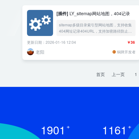
题水印随机背景颜色
[插件]
LY_sitemap网站地图，404记录
sitemap多级目录索引型网站地图，支持收集
404网址记录404URL，支持加密路径防止采
集网址，支持 .xml网站地图 .txt网站地图
更新日期：2026-01-16 12:04
￥36
.html网站地图 三种地图格式，可以设置地图
数据缓存降低服务器资源消耗。
老阳
铜牌开发者
首页
上一页
1
1901
+
1161
+