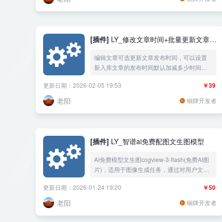
[插件]
LY_修改文章时间+批量更新文章时
间与阅读量
编辑文章可选更新文章发布时间，可以设置
新入库文章的发布时间默认加减多少时间，
可以设置文章有访问就更新发布时间，可以
更新日期：2026-02-05 19:53
￥39
批量翻新更新文章时间以最新文章时间为起
点，按设置的间隔与随机一直往前批量处
老阳
铜牌开发者
理，还可以批量增加文章随机阅读量，可以
设置列表与文章固定显示批处理的阅读量，
预防侵权依据阅读量去判定的问题。
[插件]
LY_智谱ai免费配图文生图模型
AI免费模型文生图cogview-3-flash(免费AI图
片)，适用于图像生成任务，通过对用户文字
描述快速、精准的理解，让AI的图像表达更加
更新日期：2026-01-24 19:20
￥50
精确和个性化，通过文章标题快速、精准的
理解生成图像，让AI的图像表达更加精确和个
老阳
铜牌开发者
性化，AI绘图AI配图AI生成原创图片，根据文
章标题内容自动生成文章AI图片，自动添加标