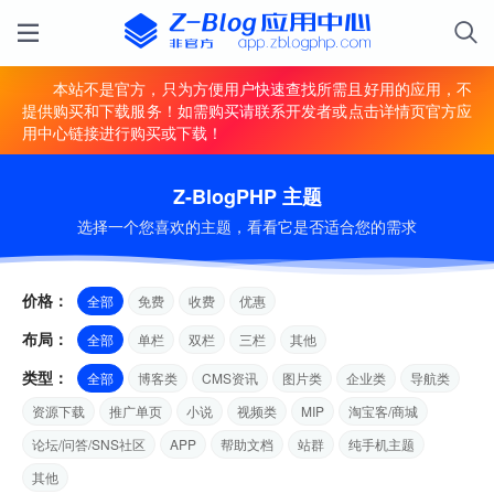
本站不是官方，只为方便用户快速查找所需且好用的应用，不
提供购买和下载服务！如需购买请联系开发者或点击详情页官方应
用中心链接进行购买或下载！
Z-BlogPHP 主题
选择一个您喜欢的主题，看看它是否适合您的需求
价格：
全部
免费
收费
优惠
布局：
全部
单栏
双栏
三栏
其他
类型：
全部
博客类
CMS资讯
图片类
企业类
导航类
资源下载
推广单页
小说
视频类
MIP
淘宝客/商城
论坛/问答/SNS社区
APP
帮助文档
站群
纯手机主题
其他