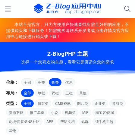
本站不是官方，只为方便用户快速查找所需且好用的应用，不
提供购买和下载服务！如需购买请联系开发者或点击详情页官方应
用中心链接进行购买或下载！
Z-BlogPHP 主题
选择一个您喜欢的主题，看看它是否适合您的需求
价格：
全部
免费
收费
优惠
布局：
全部
单栏
双栏
三栏
其他
类型：
全部
博客类
CMS资讯
图片类
企业类
导航类
资源下载
推广单页
小说
视频类
MIP
淘宝客/商城
论坛/问答/SNS社区
APP
帮助文档
站群
纯手机主题
其他