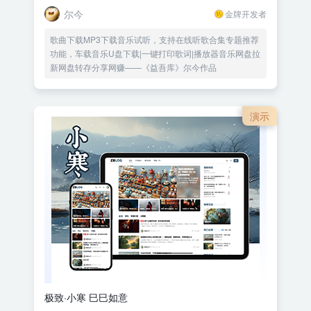
尔今
金牌开发者
歌曲下载MP3下载音乐试听，支持在线听歌合集专题推荐
功能，车载音乐U盘下载|一键打印歌词|播放器音乐网盘拉
新网盘转存分享网赚——《益吾库》尔今作品
演示
极致·小寒 巳巳如意