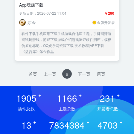
App玩赚下载
更新日期：2026-07-22 11:04
￥280
尔今
金牌开发者
软件下载手机应用下载手机游戏自适应主题，手赚网赚游
戏试玩赚钱，游戏下载游戏介绍游戏测评软件测评，模板
伪原创标记，QQ娱乐网资源下载|技术教程|APP下载——
《益吾库》尔今作品
首页
上一页
6
下一页
尾页
1905
+
1166
+
231
+
插件总数
主题总数
开发者总数
13
+
7834384
+
4703
+