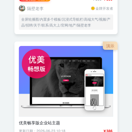
隔壁老李
金牌开发者
全屏轮播图/内置多个模板/沉浸式导航栏/高端大气/视频/产
品/招聘/关于/联系/高大上/官网/地产/隔壁老李
演示
优美畅享版企业站主题
更新日期：2026-06-23 10:18
￥386