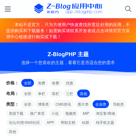
本站不是官方，只为方便用户快速查找所需且好用的应用，不
提供购买和下载服务！如需购买请联系开发者或点击详情页官方应
用中心链接进行购买或下载！
Z-BlogPHP 主题
选择一个您喜欢的主题，看看它是否适合您的需求
价格：
全部
免费
收费
优惠
布局：
全部
单栏
双栏
三栏
其他
类型：
全部
博客类
CMS资讯
图片类
企业类
导航类
资源下载
推广单页
小说
视频类
MIP
淘宝客/商城
论坛/问答/SNS社区
APP
帮助文档
站群
纯手机主题
其他