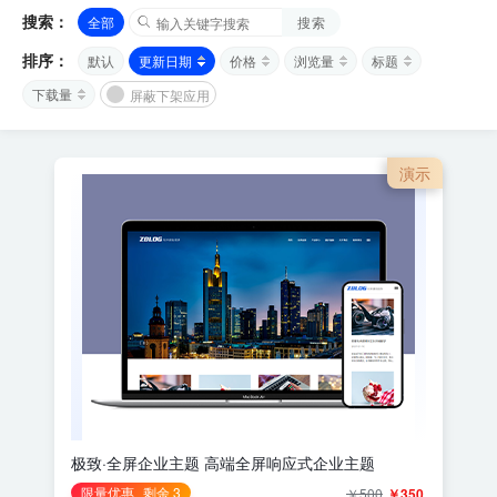
搜索：
全部
搜索
排序：
默认
更新日期
价格
浏览量
标题
下载量
屏蔽下架应用
演示
极致·全屏企业主题 高端全屏响应式企业主题
限量优惠
剩余 3
￥500
￥350