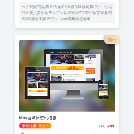
卡片/视频/商品/音乐/专题/CMS/微信吸粉/海报/用户中心适
配/自定义颜色/响应式/广告位/归档/MP3/资讯/体育/美妆/游
戏/OG标签/时间因子/seogeo/音频/隔壁老李
演示
May自媒体资讯模板
限量优惠
剩余 1
￥66
￥33