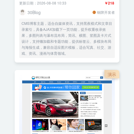
更新日期：2026-08-08 10:33
￥218
30Blog
铜牌开发者
CMS博客主题，适合自媒体资讯，支持黑夜模式和文章目
录索引，具备AJAX加载下一页功能，提升权重收录效
果，多图列表与瀑布流布局，简讯、横图、竖图及卡片式
设计，支持懒加载和专题功能，提供标签云、多模块布局
与海报生成，兼容自适应图片模板，适合写真、社交、游
戏、资讯、漫画与体育领域。
演示