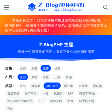
本站不是官方，只为方便用户快速查找所需且好用的应用，不
提供购买和下载服务！如需购买请联系开发者或点击详情页官方应
用中心链接进行购买或下载！
Z-BlogPHP 主题
选择一个您喜欢的主题，看看它是否适合您的需求
价格：
全部
免费
收费
优惠
布局：
全部
单栏
双栏
三栏
其他
类型：
全部
博客类
CMS资讯
图片类
企业类
导航类
资源下载
推广单页
小说
视频类
MIP
淘宝客/商城
论坛/问答/SNS社区
APP
帮助文档
站群
纯手机主题
其他