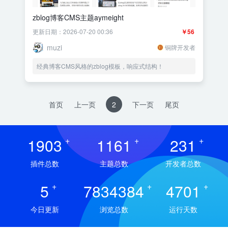
zblog博客CMS主题aymeight
更新日期：2026-07-20 00:36
￥56
muzi
铜牌开发者
经典博客CMS风格的zblog模板，响应式结构！
首页
上一页
2
下一页
尾页
1903
+
1161
+
231
+
插件总数
主题总数
开发者总数
5
+
7834384
+
4701
+
今日更新
浏览总数
运行天数