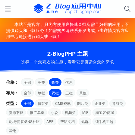
本站不是官方，只为方便用户快速查找所需且好用的应用，不
提供购买和下载服务！如需购买请联系开发者或点击详情页官方应
用中心链接进行购买或下载！
Z-BlogPHP 主题
选择一个您喜欢的主题，看看它是否适合您的需求
价格：
全部
免费
收费
优惠
布局：
全部
单栏
双栏
三栏
其他
类型：
全部
博客类
CMS资讯
图片类
企业类
导航类
资源下载
推广单页
小说
视频类
MIP
淘宝客/商城
论坛/问答/SNS社区
APP
帮助文档
站群
纯手机主题
其他