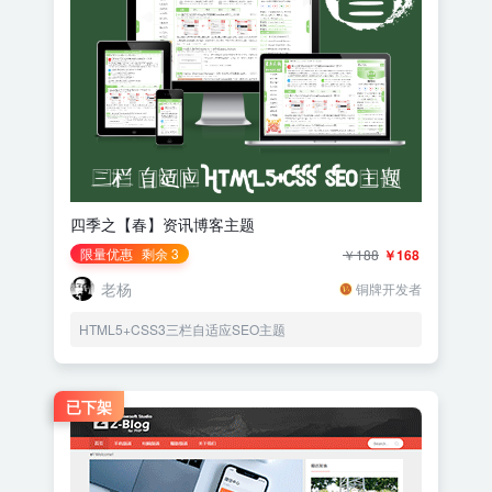
四季之【春】资讯博客主题
限量优惠
剩余 3
￥188
￥168
老杨
铜牌开发者
HTML5+CSS3三栏自适应SEO主题
已下架