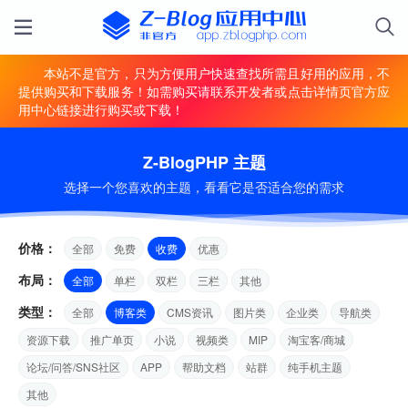
本站不是官方，只为方便用户快速查找所需且好用的应用，不
提供购买和下载服务！如需购买请联系开发者或点击详情页官方应
用中心链接进行购买或下载！
Z-BlogPHP 主题
选择一个您喜欢的主题，看看它是否适合您的需求
价格：
全部
免费
收费
优惠
布局：
全部
单栏
双栏
三栏
其他
类型：
全部
博客类
CMS资讯
图片类
企业类
导航类
资源下载
推广单页
小说
视频类
MIP
淘宝客/商城
论坛/问答/SNS社区
APP
帮助文档
站群
纯手机主题
其他