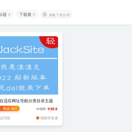
标题
下载量
屏蔽下架应用
Site自适应网址导航分类目录主题
惠
剩余 997
￥228
￥89.9
k0709
铜牌开发者