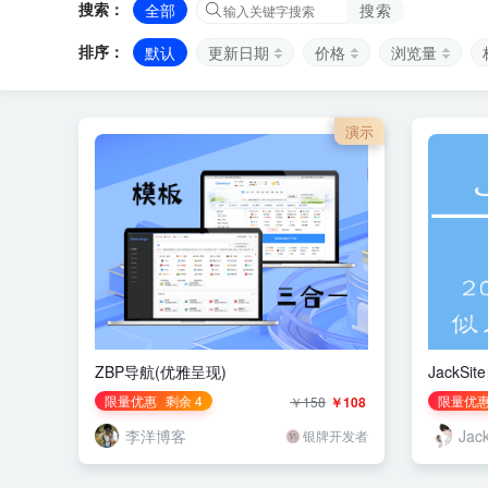
搜索：
全部
搜索
排序：
默认
更新日期
价格
浏览量
演示
ZBP导航(优雅呈现)
Jack
限量优惠
剩余 4
限量优
￥158
￥108
李洋博客
Jac
银牌开发者