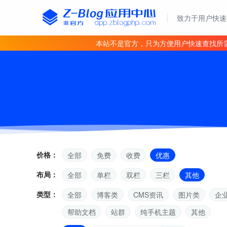
致力于用户快速
本站不是官方，只为方便用户快速查找所
价格：
全部
免费
收费
优惠
布局：
全部
单栏
双栏
三栏
其他
类型：
全部
博客类
CMS资讯
图片类
企
帮助文档
站群
纯手机主题
其他