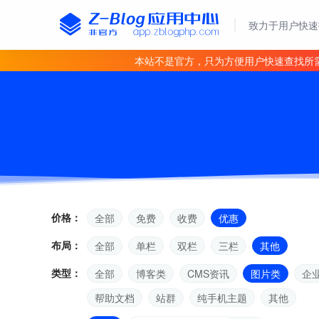
致力于用户快速
本站不是官方，只为方便用户快速查找所
价格：
全部
免费
收费
优惠
布局：
全部
单栏
双栏
三栏
其他
类型：
全部
博客类
CMS资讯
图片类
企
帮助文档
站群
纯手机主题
其他