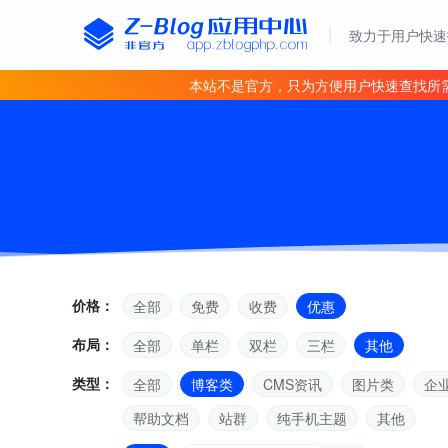
致力于用户快速
本站不是官方，只为方便用户快速查找所
价格：
全部
免费
收费
优惠
布局：
全部
单栏
双栏
三栏
其他
类型：
全部
博客类
CMS资讯
图片类
企
帮助文档
站群
纯手机主题
其他