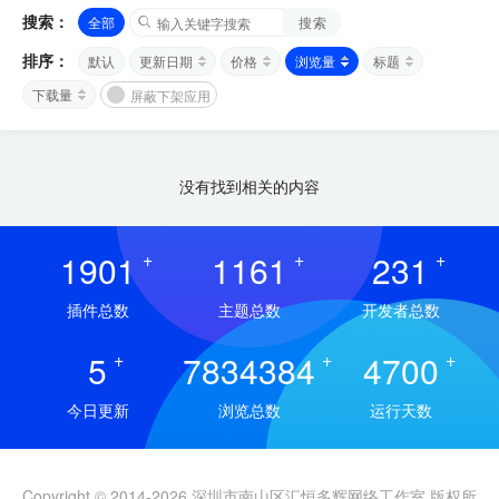
搜索：
全部
搜索
排序：
默认
更新日期
价格
浏览量
标题
下载量
屏蔽下架应用
没有找到相关的内容
1901
+
1161
+
231
+
插件总数
主题总数
开发者总数
5
+
7834384
+
4700
+
今日更新
浏览总数
运行天数
Copyright © 2014-2026 深圳市南山区汇恒多辉网络工作室 版权所