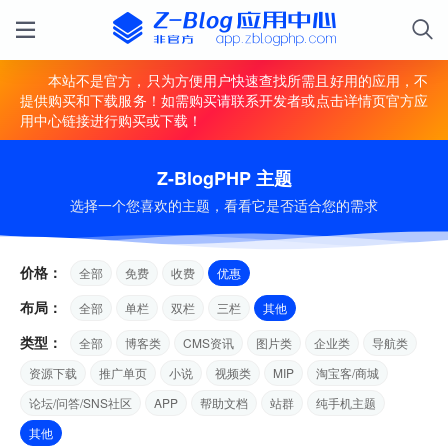
本站不是官方，只为方便用户快速查找所需且好用的应用，不
提供购买和下载服务！如需购买请联系开发者或点击详情页官方应
用中心链接进行购买或下载！
Z-BlogPHP 主题
选择一个您喜欢的主题，看看它是否适合您的需求
价格：
全部
免费
收费
优惠
布局：
全部
单栏
双栏
三栏
其他
类型：
全部
博客类
CMS资讯
图片类
企业类
导航类
资源下载
推广单页
小说
视频类
MIP
淘宝客/商城
论坛/问答/SNS社区
APP
帮助文档
站群
纯手机主题
其他