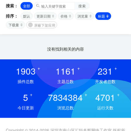
搜索：
全部
搜索
排序：
默认
更新日期
价格
浏览量
标题
下载量
屏蔽下架应用
没有找到相关的内容
1903
+
1161
+
231
+
插件总数
主题总数
开发者总数
5
+
7834384
+
4701
+
今日更新
浏览总数
运行天数
Copyright © 2014-2026 深圳市南山区汇恒多辉网络工作室 版权所