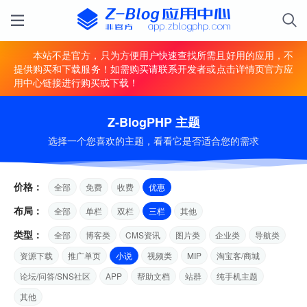
本站不是官方，只为方便用户快速查找所需且好用的应用，不
提供购买和下载服务！如需购买请联系开发者或点击详情页官方应
用中心链接进行购买或下载！
Z-BlogPHP 主题
选择一个您喜欢的主题，看看它是否适合您的需求
价格：
全部
免费
收费
优惠
布局：
全部
单栏
双栏
三栏
其他
类型：
全部
博客类
CMS资讯
图片类
企业类
导航类
资源下载
推广单页
小说
视频类
MIP
淘宝客/商城
论坛/问答/SNS社区
APP
帮助文档
站群
纯手机主题
其他