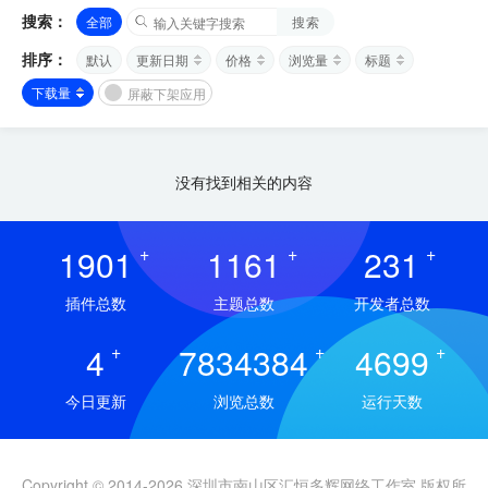
搜索：
全部
搜索
排序：
默认
更新日期
价格
浏览量
标题
下载量
屏蔽下架应用
没有找到相关的内容
1901
+
1161
+
231
+
插件总数
主题总数
开发者总数
4
+
7834384
+
4699
+
今日更新
浏览总数
运行天数
Copyright © 2014-2026 深圳市南山区汇恒多辉网络工作室 版权所