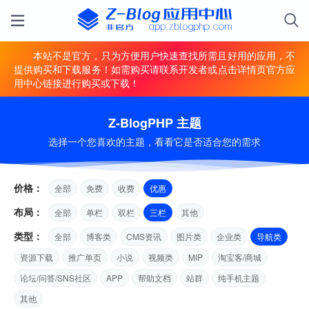
本站不是官方，只为方便用户快速查找所需且好用的应用，不
提供购买和下载服务！如需购买请联系开发者或点击详情页官方应
用中心链接进行购买或下载！
Z-BlogPHP 主题
选择一个您喜欢的主题，看看它是否适合您的需求
价格：
全部
免费
收费
优惠
布局：
全部
单栏
双栏
三栏
其他
类型：
全部
博客类
CMS资讯
图片类
企业类
导航类
资源下载
推广单页
小说
视频类
MIP
淘宝客/商城
论坛/问答/SNS社区
APP
帮助文档
站群
纯手机主题
其他