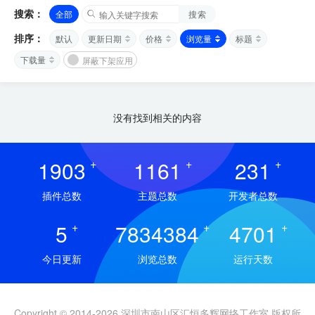
搜索：
全部
搜索
排序：
默认
更新日期
价格
浏览量
标题
下载量
屏蔽下架应用
没有找到相关的内容
1903
+
1161
+
231
+
插件总数
主题总数
开发者总数
5
+
7834384
+
4701
+
今日更新
浏览总数
运行天数
Copyright © 2014-2026 深圳市南山区汇恒多辉网络工作室 版权所