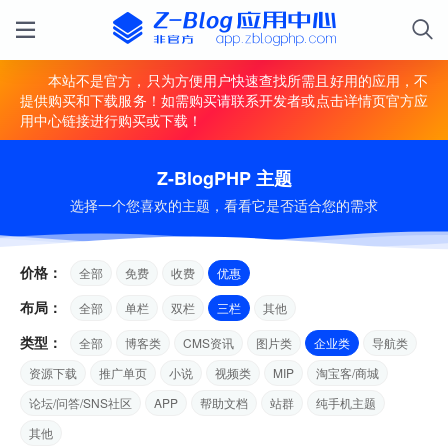
本站不是官方，只为方便用户快速查找所需且好用的应用，不
提供购买和下载服务！如需购买请联系开发者或点击详情页官方应
用中心链接进行购买或下载！
Z-BlogPHP 主题
选择一个您喜欢的主题，看看它是否适合您的需求
价格：
全部
免费
收费
优惠
布局：
全部
单栏
双栏
三栏
其他
类型：
全部
博客类
CMS资讯
图片类
企业类
导航类
资源下载
推广单页
小说
视频类
MIP
淘宝客/商城
论坛/问答/SNS社区
APP
帮助文档
站群
纯手机主题
其他